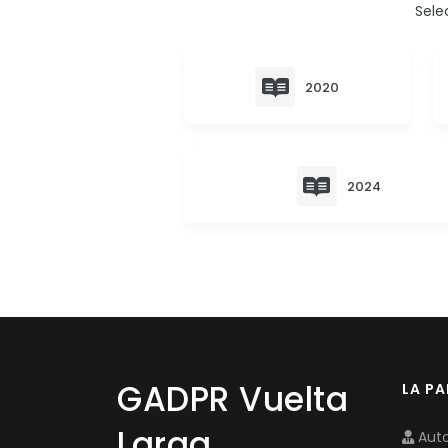
Sele
2020
2024
GADPR Vuelta
LA P
Larga
Auto