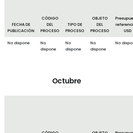
CÓDIGO
OBJETO
Presupu
FECHA DE
DEL
TIPO DE
DEL
referenci
PUBLICACIÓN
PROCESO
PROCESO
PROCESO
USD
No dispone
No
No
No
No dispo
dispone
dispone
dispone
Octubre
CÓDIGO
OBJETO
Presupu