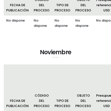
FECHA DE
DEL
TIPO DE
DEL
referenci
PUBLICACIÓN
PROCESO
PROCESO
PROCESO
USD
No dispone
No
No
No
No dispo
dispone
dispone
dispone
Noviembre
CÓDIGO
OBJETO
Presupu
FECHA DE
DEL
TIPO DE
DEL
referenci
PUBLICACIÓN
PROCESO
PROCESO
PROCESO
USD