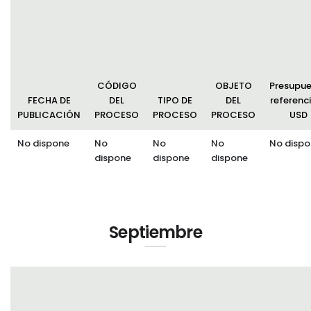
Convocatorias
GESTIÓN ADMINISTRATIVA
Plan de desarrollo y Ordenamiento Territorial - PD
CÓDIGO
OBJETO
Presupu
Plan Anual Contratación - PAC
FECHA DE
DEL
TIPO DE
DEL
referenci
PUBLICACIÓN
PROCESO
PROCESO
PROCESO
USD
Plan Operativo Anual - POA
No dispone
No
No
No
No dispo
Convenios Institucionales
dispone
dispone
dispone
PRESUPUESTO: EJECUCIÓN Y REPORTES
Cédulas presupuestarias y balances
Procesos de contratación
Septiembre
Ejecución Presupuestaria
Obras y proyectos