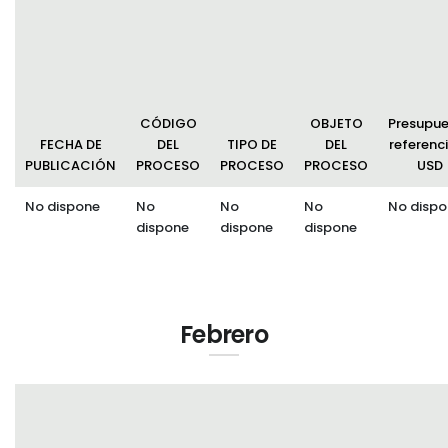
Convocatorias
GESTIÓN ADMINISTRATIVA
Plan de desarrollo y Ordenamiento Territorial - PD
CÓDIGO
OBJETO
Presupu
Plan Anual Contratación - PAC
FECHA DE
DEL
TIPO DE
DEL
referenci
PUBLICACIÓN
PROCESO
PROCESO
PROCESO
USD
Plan Operativo Anual - POA
No dispone
No
No
No
No dispo
Convenios Institucionales
dispone
dispone
dispone
PRESUPUESTO: EJECUCIÓN Y REPORTES
Cédulas presupuestarias y balances
Procesos de contratación
Febrero
Ejecución Presupuestaria
Obras y proyectos