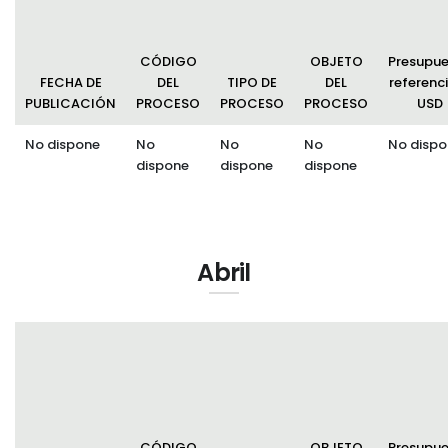
CÓDIGO
OBJETO
Presupu
FECHA DE
DEL
TIPO DE
DEL
referenci
PUBLICACIÓN
PROCESO
PROCESO
PROCESO
USD
No dispone
No
No
No
No dispo
dispone
dispone
dispone
Abril
CÓDIGO
OBJETO
Presupu