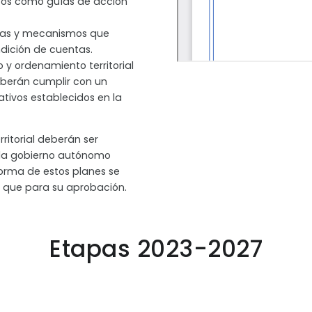
icos como guías de acción
tas y mecanismos que
endición de cuentas.
o y ordenamiento territorial
eberán cumplir con un
tivos establecidos en la
ritorial deberán ser
ada gobierno autónomo
forma de estos planes se
 que para su aprobación.
Etapas 2023-2027