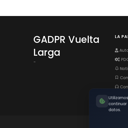
GADPR Vuelta
LA P
Larga
Auto
PD
-
Noti
Com
Con
Utilizamo
continua
datos.