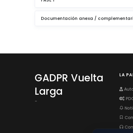
FASE 1
Documentación anexa / complementar
GADPR Vuelta
LA P
Larga
Auto
PD
-
Noti
Com
Con