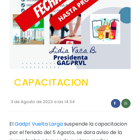
Convocatorias
GESTIÓN ADMINISTRATIVA
Plan de desarrollo y Ordenamiento Territorial - PD
Plan Anual Contratación - PAC
Plan Operativo Anual - POA
Convenios Institucionales
PRESUPUESTO: EJECUCIÓN Y REPORTES
CAPACITACION
Cédulas presupuestarias y balances
Procesos de contratación
3 de Agosto de 2023 a las 14:34
Ejecución Presupuestaria
El
Gadpr Vuelta Larga
suspende la capacitacion
Obras y proyectos
por el feriado del 5 Agosto, se dara aviso de la