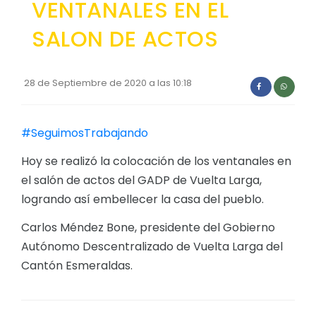
VENTANALES EN EL
Convocatorias
SALON DE ACTOS
GESTIÓN ADMINISTRATIVA
Plan de desarrollo y Ordenamiento Territorial - PD
28 de Septiembre de 2020 a las 10:18
Plan Anual Contratación - PAC
Plan Operativo Anual - POA
#SeguimosTrabajando
Convenios Institucionales
Hoy se realizó la colocación de los ventanales en
PRESUPUESTO: EJECUCIÓN Y REPORTES
el salón de actos del GADP de Vuelta Larga,
logrando así embellecer la casa del pueblo.
Cédulas presupuestarias y balances
Carlos Méndez Bone, presidente del Gobierno
Procesos de contratación
Autónomo Descentralizado de Vuelta Larga del
Ejecución Presupuestaria
Cantón Esmeraldas.
Obras y proyectos