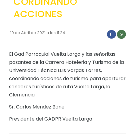
CORDINANDO
Convocatorias
ACCIONES
GESTIÓN ADMINISTRATIVA
Plan de desarrollo y Ordenamiento Territorial - PD
19 de Abril de 2021 a las 11:24
Plan Anual Contratación - PAC
Plan Operativo Anual - POA
El Gad Parroquial Vuelta Larga y las señoritas
pasantes de la Carrera Hoteleria y Turismo de la
Convenios Institucionales
Universidad Técnica Luis Vargas Torres,
PRESUPUESTO: EJECUCIÓN Y REPORTES
coordinando acciones de turismo para aperturar
senderos turísticos de ruta Vuelta Larga, la
Cédulas presupuestarias y balances
Clemencia.
Procesos de contratación
Sr. Carlos Méndez Bone
Ejecución Presupuestaria
Presidente del GADPR Vuelta Larga
Obras y proyectos