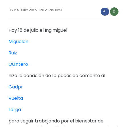
Convocatorias
16 de Julio de 2020 a las 10:50
GESTIÓN ADMINISTRATIVA
Plan de desarrollo y Ordenamiento Territorial - PD
Hoy 16 de julio el Ing.miguel
Plan Anual Contratación - PAC
Miguelon
Plan Operativo Anual - POA
Ruiz
Convenios Institucionales
Quintero
PRESUPUESTO: EJECUCIÓN Y REPORTES
hizo la donación de 10 pacas de cemento al
Cédulas presupuestarias y balances
Gadpr
Procesos de contratación
Vuelta
Ejecución Presupuestaria
Larga
Obras y proyectos
para seguir trabajando por el bienestar de