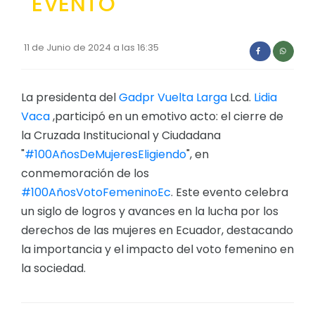
EVENTO
Convocatorias
GESTIÓN ADMINISTRATIVA
11 de Junio de 2024 a las 16:35
Plan de desarrollo y Ordenamiento Territorial - PD
La presidenta del
Plan Anual Contratación - PAC
Gadpr Vuelta Larga
Lcd.
Lidia
Vaca
,participó en un emotivo acto: el cierre de
Plan Operativo Anual - POA
la Cruzada Institucional y Ciudadana
Convenios Institucionales
"
#100AñosDeMujeresEligiendo
", en
conmemoración de los
PRESUPUESTO: EJECUCIÓN Y REPORTES
#100AñosVotoFemeninoEc
. Este evento celebra
Cédulas presupuestarias y balances
un siglo de logros y avances en la lucha por los
Procesos de contratación
derechos de las mujeres en Ecuador, destacando
la importancia y el impacto del voto femenino en
Ejecución Presupuestaria
la sociedad.
Obras y proyectos