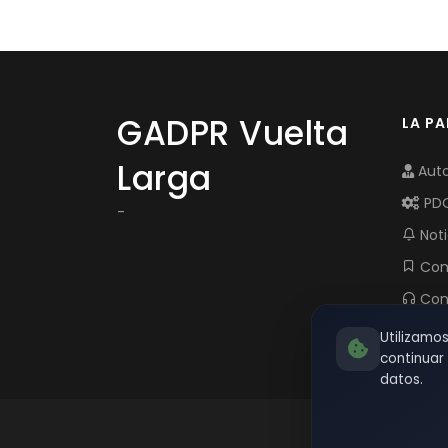
GADPR Vuelta
LA P
Larga
Auto
PD
-
Noti
Com
Con
Utilizamo
continua
datos.