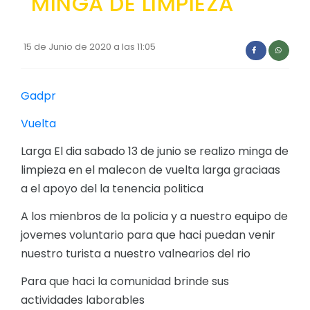
MINGA DE LIMPIEZA
Convocatorias
GESTIÓN ADMINISTRATIVA
15 de Junio de 2020 a las 11:05
Plan de desarrollo y Ordenamiento Territorial - PD
Gadpr
Plan Anual Contratación - PAC
Plan Operativo Anual - POA
Vuelta
Convenios Institucionales
Larga El dia sabado 13 de junio se realizo minga de
limpieza en el malecon de vuelta larga graciaas
PRESUPUESTO: EJECUCIÓN Y REPORTES
a el apoyo del la tenencia politica
Cédulas presupuestarias y balances
A los mienbros de la policia y a nuestro equipo de
Procesos de contratación
jovemes voluntario para que haci puedan venir
Ejecución Presupuestaria
nuestro turista a nuestro valnearios del rio
Obras y proyectos
Para que haci la comunidad brinde sus
actividades laborables